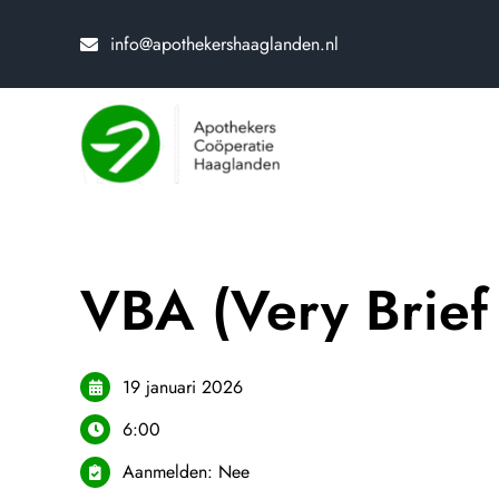
Skip
to
info@apothekershaaglanden.nl
content
VBA (Very Brief
19 januari 2026
6:00
Aanmelden: Nee