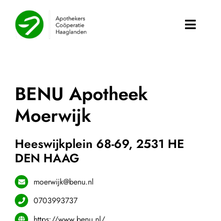
Skip
to
Toggle
content
Naviga
Over Ons
BENU Apotheek
Informatie
Moerwijk
Apotheken
Heeswijkplein 68-69, 2531 HE
Agenda
DEN HAAG
Nieuws
moerwijk@benu.nl
Contact
0703993737
https://www.benu.nl/